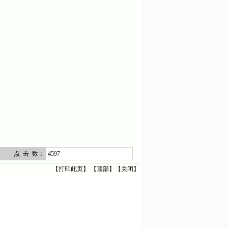
点 击 数：
4597
【
打印此页
】 【
顶部
】【
关闭
】