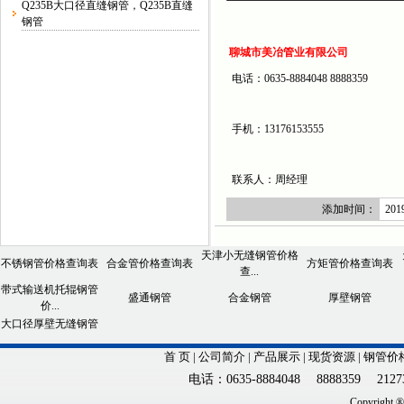
Q235B大口径直缝钢管，Q235B直缝
钢管
聊城市美冶管业有限公司
电话：0635-8884048 8888359
手机：13176153555
联系人：周经理
添加时间：
2019
天津小无缝钢管价格
不锈钢管价格查询表
合金管价格查询表
方矩管价格查询表
查...
带式输送机托辊钢管
盛通钢管
合金钢管
厚壁钢管
价...
大口径厚壁无缝钢管
首 页
|
公司简介
|
产品展示
|
现货资源
|
钢管价
电话：0635-8884048 8888359 21273
Copyright