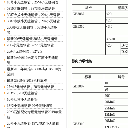
10号小无缝钢管，25*4小无缝钢管
标准
壁厚(S
5310无缝钢管，38*3高压锅炉管
GB3087
≤20
3087冷拔小无缝钢管，20#小无缝管
>20
3087冷拔小无缝钢管，20#小无缝管
GB5310
<3.5
20G冷拔无缝钢管，5310小无缝钢
管
最新20#无缝钢管,3087小无缝钢管
3.5-20
20G小无缝钢管 32*2.5无缝钢管
>20
D<2
20#小无缝钢管，32*2.5
D≥2
最新6米9米12米定尺江苏小无缝钢
纵向力学性能
管
最新2013年标准GB3087与GB5310的
区别
标准
牌号
最新GB9948-2013执行标准
10
GB3087
27*4.5无缝钢管，20号无缝钢管
20
203*7，20#无缝钢管
20G
10号江苏小无缝钢管
20MnG
18*2小无缝钢管 20号无缝钢管
25MnG
20*3石油裂化专用无缝钢管2019年最
15MoG
新
20MoG
20号小无缝钢管 19*2*9米小无缝钢
GB5310
12CrMoG