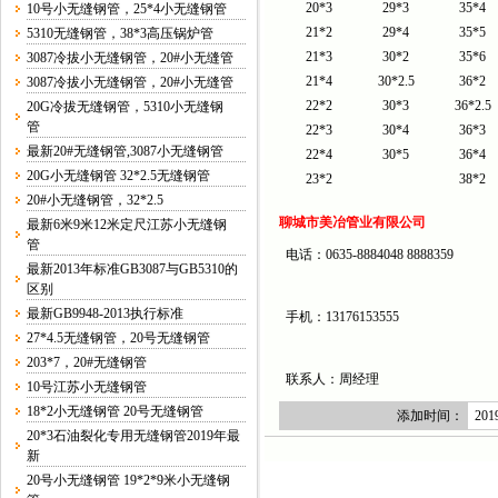
20*3
29*3
35*4
10号小无缝钢管，25*4小无缝钢管
21*2
29*4
35*5
5310无缝钢管，38*3高压锅炉管
21*3
30*2
35*6
3087冷拔小无缝钢管，20#小无缝管
21*4
30*2.5
36*2
3087冷拔小无缝钢管，20#小无缝管
22*2
30*3
36*2.5
20G冷拔无缝钢管，5310小无缝钢
管
22*3
30*4
36*3
最新20#无缝钢管,3087小无缝钢管
22*4
30*5
36*4
20G小无缝钢管 32*2.5无缝钢管
23*2
38*2
20#小无缝钢管，32*2.5
聊城市美冶管业有限公司
最新6米9米12米定尺江苏小无缝钢
管
电话：0635-8884048 8888359
最新2013年标准GB3087与GB5310的
区别
最新GB9948-2013执行标准
手机：13176153555
27*4.5无缝钢管，20号无缝钢管
203*7，20#无缝钢管
联系人：周经理
10号江苏小无缝钢管
18*2小无缝钢管 20号无缝钢管
添加时间：
2019
20*3石油裂化专用无缝钢管2019年最
新
20号小无缝钢管 19*2*9米小无缝钢