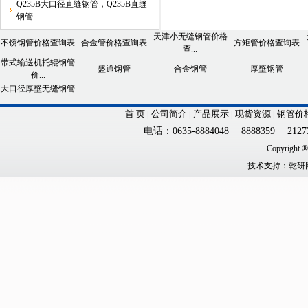
Q235B大口径直缝钢管，Q235B直缝
钢管
天津小无缝钢管价格
不锈钢管价格查询表
合金管价格查询表
方矩管价格查询表
查...
带式输送机托辊钢管
盛通钢管
合金钢管
厚壁钢管
价...
大口径厚壁无缝钢管
首 页
|
公司简介
|
产品展示
|
现货资源
|
钢管价
电话：0635-8884048 8888359 21273
Copyright
技术
支持：
乾研