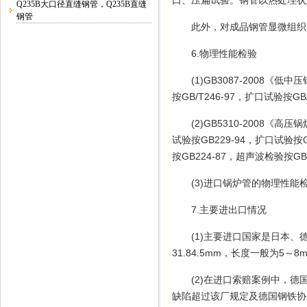
口、压扁试验。钢管以热处理状
Q235B大口径直缝钢管，Q235B直缝
钢管
此外，对成品钢管显微组织
6.物理性能检验
(1)GB3087-2008《
按GB/T246-97，扩口试验按GB
(2)GB5310-2008
试验按GB229-94，扩口试验按G
按GB224-87，超声波检验按GB/
(3)进口锅炉管的物理性
7.主要进出口情况
(1)主要进口国家是日本、德
31.84.5mm，长度一般为5～8
(2)在进口索赔案例中，
缺陷超过该厂规定及德国钢铁协