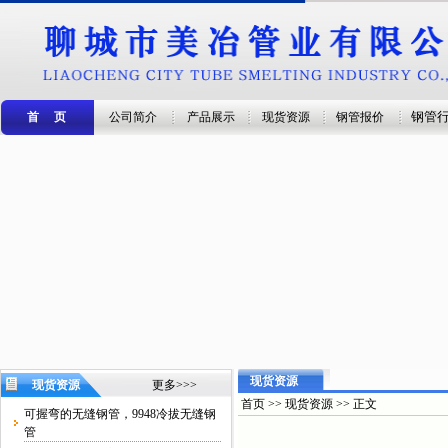
钢管
首 页
公司简介
产品展示
现货资源
钢管报价
现货资源
现货资源
更多>>>
首页 >> 现货资源 >> 正文
可握弯的无缝钢管，9948冷拔无缝钢
管