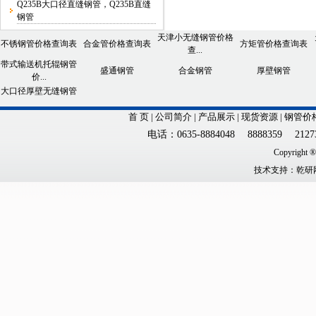
Q235B大口径直缝钢管，Q235B直缝
钢管
天津小无缝钢管价格
不锈钢管价格查询表
合金管价格查询表
方矩管价格查询表
查...
带式输送机托辊钢管
盛通钢管
合金钢管
厚壁钢管
价...
大口径厚壁无缝钢管
首 页
|
公司简介
|
产品展示
|
现货资源
|
钢管价
电话：0635-8884048 8888359 21273
Copyright
技术
支持：
乾研